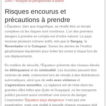
2040 ? Analyse et perspectives d’avenir
Risques encourus et
précautions à prendre
L’Équateur, bien que magnifique, se révèle être un terrain
complexe où les risques sont nombreux. L’un des premiers
dangers à prendre en compte est d’ordre naturel. Le pays
recense plusieurs volcans actifs, tels que le
Sangay
, le
Reventador
et le
Cotopaxi
. Suivez les alertes de l’Institut
géophysique équatorien pour éviter les zones à risque lors de
vos déplacements.
En matière de sécurité, l’Équateur présente des niveaux élevés
de
délinquance
et de
criminalité
. Les touristes peuvent être
victimes de
vols
, notamment lors de retraits à des distributeurs
automatiques, ainsi que de
vols avec violence
et
d’
agressions sexuelles
. La vigilance est de mise dans les
grandes villes telles que Quito et Guayaquil, où les transports
publics peuvent aussi constituer une source de danger.
L’expression ‘
Équateur pays dangereux
‘ n’est pas une
exagération, mais une réalité à laquelle chaque voyageur doit