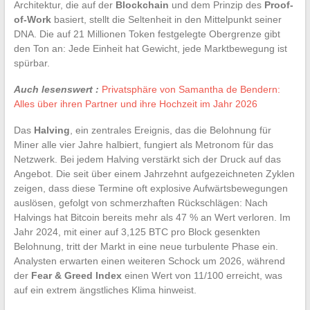
Architektur, die auf der
Blockchain
und dem Prinzip des
Proof-
of-Work
basiert, stellt die Seltenheit in den Mittelpunkt seiner
DNA. Die auf 21 Millionen Token festgelegte Obergrenze gibt
den Ton an: Jede Einheit hat Gewicht, jede Marktbewegung ist
spürbar.
Auch lesenswert :
Privatsphäre von Samantha de Bendern:
Alles über ihren Partner und ihre Hochzeit im Jahr 2026
Das
Halving
, ein zentrales Ereignis, das die Belohnung für
Miner alle vier Jahre halbiert, fungiert als Metronom für das
Netzwerk. Bei jedem Halving verstärkt sich der Druck auf das
Angebot. Die seit über einem Jahrzehnt aufgezeichneten Zyklen
zeigen, dass diese Termine oft explosive Aufwärtsbewegungen
auslösen, gefolgt von schmerzhaften Rückschlägen: Nach
Halvings hat Bitcoin bereits mehr als 47 % an Wert verloren. Im
Jahr 2024, mit einer auf 3,125 BTC pro Block gesenkten
Belohnung, tritt der Markt in eine neue turbulente Phase ein.
Analysten erwarten einen weiteren Schock um 2026, während
der
Fear & Greed Index
einen Wert von 11/100 erreicht, was
auf ein extrem ängstliches Klima hinweist.