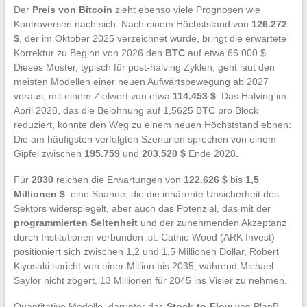
Der
Preis von Bitcoin
zieht ebenso viele Prognosen wie
Kontroversen nach sich. Nach einem Höchststand von
126.272
$
, der im Oktober 2025 verzeichnet wurde, bringt die erwartete
Korrektur zu Beginn von 2026 den
BTC
auf etwa 66.000 $.
Dieses Muster, typisch für post-halving Zyklen, geht laut den
meisten Modellen einer neuen Aufwärtsbewegung ab 2027
voraus, mit einem Zielwert von etwa
114.453 $
. Das Halving im
April 2028, das die Belohnung auf 1,5625 BTC pro Block
reduziert, könnte den Weg zu einem neuen Höchststand ebnen:
Die am häufigsten verfolgten Szenarien sprechen von einem
Gipfel zwischen
195.759
und
203.520 $
Ende 2028.
Für
2030
reichen die Erwartungen von
122.626 $
bis
1,5
Millionen $
: eine Spanne, die die inhärente Unsicherheit des
Sektors widerspiegelt, aber auch das Potenzial, das mit der
programmierten Seltenheit
und der zunehmenden Akzeptanz
durch Institutionen verbunden ist. Cathie Wood (ARK Invest)
positioniert sich zwischen 1,2 und 1,5 Millionen Dollar, Robert
Kiyosaki spricht von einer Million bis 2035, während Michael
Saylor nicht zögert, 13 Millionen für 2045 ins Visier zu nehmen.
Quantitative Modelle, darunter das
Stock-to-Flow
von PlanB,