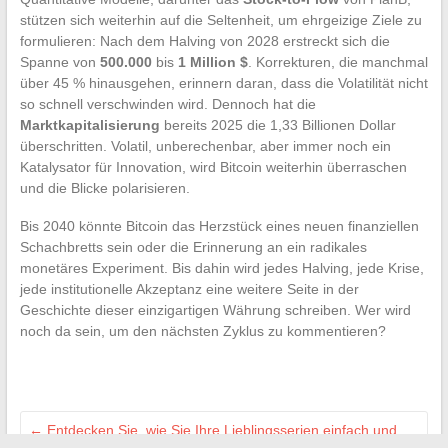
stützen sich weiterhin auf die Seltenheit, um ehrgeizige Ziele zu
formulieren: Nach dem Halving von 2028 erstreckt sich die
Spanne von
500.000
bis
1 Million $
. Korrekturen, die manchmal
über 45 % hinausgehen, erinnern daran, dass die Volatilität nicht
so schnell verschwinden wird. Dennoch hat die
Marktkapitalisierung
bereits 2025 die 1,33 Billionen Dollar
überschritten. Volatil, unberechenbar, aber immer noch ein
Katalysator für Innovation, wird Bitcoin weiterhin überraschen
und die Blicke polarisieren.
Bis 2040 könnte Bitcoin das Herzstück eines neuen finanziellen
Schachbretts sein oder die Erinnerung an ein radikales
monetäres Experiment. Bis dahin wird jedes Halving, jede Krise,
jede institutionelle Akzeptanz eine weitere Seite in der
Geschichte dieser einzigartigen Währung schreiben. Wer wird
noch da sein, um den nächsten Zyklus zu kommentieren?
←
Entdecken Sie, wie Sie Ihre Lieblingsserien einfach und