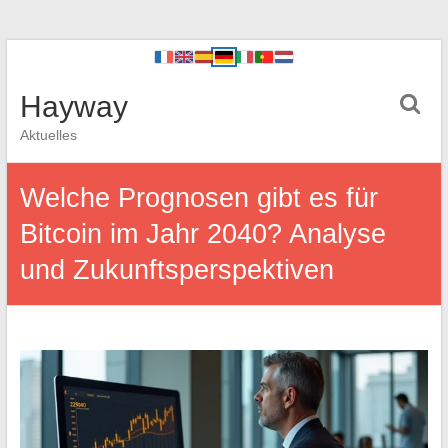
Hayway
Aktuelles
Welche Prognosen gibt es für
Bitcoin im Jahr 2040? Analyse
und Zukunftsperspektiven