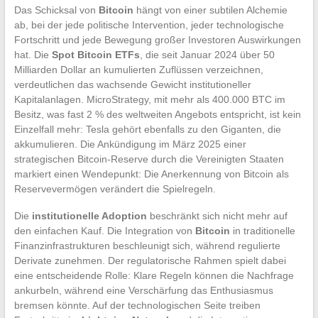
Das Schicksal von
Bitcoin
hängt von einer subtilen Alchemie
ab, bei der jede politische Intervention, jeder technologische
Fortschritt und jede Bewegung großer Investoren Auswirkungen
hat. Die
Spot Bitcoin ETFs
, die seit Januar 2024 über 50
Milliarden Dollar an kumulierten Zuflüssen verzeichnen,
verdeutlichen das wachsende Gewicht institutioneller
Kapitalanlagen. MicroStrategy, mit mehr als 400.000 BTC im
Besitz, was fast 2 % des weltweiten Angebots entspricht, ist kein
Einzelfall mehr: Tesla gehört ebenfalls zu den Giganten, die
akkumulieren. Die Ankündigung im März 2025 einer
strategischen Bitcoin-Reserve durch die Vereinigten Staaten
markiert einen Wendepunkt: Die Anerkennung von Bitcoin als
Reservevermögen verändert die Spielregeln.
Die
institutionelle Adoption
beschränkt sich nicht mehr auf
den einfachen Kauf. Die Integration von
Bitcoin
in traditionelle
Finanzinfrastrukturen beschleunigt sich, während regulierte
Derivate zunehmen. Der regulatorische Rahmen spielt dabei
eine entscheidende Rolle: Klare Regeln können die Nachfrage
ankurbeln, während eine Verschärfung das Enthusiasmus
bremsen könnte. Auf der technologischen Seite treiben