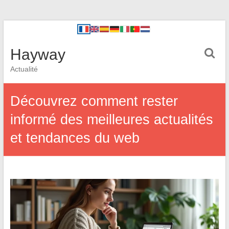
Hayway
Actualité
Découvrez comment rester
informé des meilleures actualités
et tendances du web