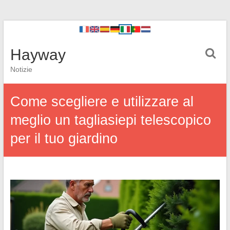
Hayway
Notizie
Come scegliere e utilizzare al
meglio un tagliasiepi telescopico
per il tuo giardino