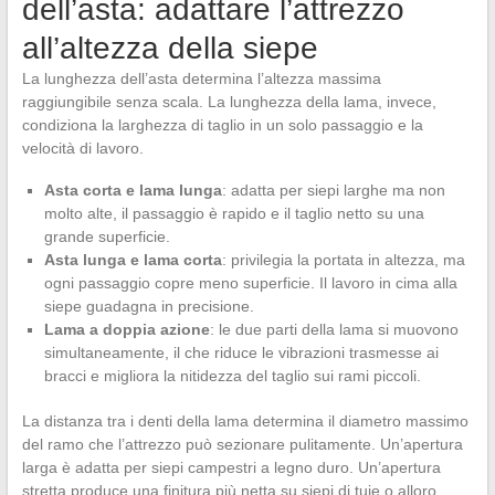
dell’asta: adattare l’attrezzo
all’altezza della siepe
La lunghezza dell’asta determina l’altezza massima
raggiungibile senza scala. La lunghezza della lama, invece,
condiziona la larghezza di taglio in un solo passaggio e la
velocità di lavoro.
Asta corta e lama lunga
: adatta per siepi larghe ma non
molto alte, il passaggio è rapido e il taglio netto su una
grande superficie.
Asta lunga e lama corta
: privilegia la portata in altezza, ma
ogni passaggio copre meno superficie. Il lavoro in cima alla
siepe guadagna in precisione.
Lama a doppia azione
: le due parti della lama si muovono
simultaneamente, il che riduce le vibrazioni trasmesse ai
bracci e migliora la nitidezza del taglio sui rami piccoli.
La distanza tra i denti della lama determina il diametro massimo
del ramo che l’attrezzo può sezionare pulitamente. Un’apertura
larga è adatta per siepi campestri a legno duro. Un’apertura
stretta produce una finitura più netta su siepi di tuie o alloro.