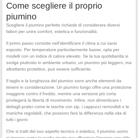
Come scegliere il proprio
piumino
Scegliere il piumino perfetto richiede di considerare diversi
fattori per unire comfort, estetica e funzionalità.
Il primo passo consiste nell’identificare il clima a cui sarai
esposto. Per temperature particolarmente basse, opta per
modelli con un indice di calore elevato. Se la tua quotidianità si
svolge piuttosto in ambiente urbano, un piumino più leggero, ma
altrettanto protettivo, può essere sufficiente.
Il taglio e la lunghezza del piumino sono anche elementi da
tenere in considerazione. Un piumino lungo offre una protezione
maggiore contro il freddo, mentre una versione più corta
privilegerà la libertà di movimento. Infine, non dimenticare i
dettagli pratici come le tasche con zip, i cappucci removibili o le
maniche regolabili, che possono fare la differenza nella vita di
tutti i giorni.
Che si tratti del suo aspetto tecnico o estetico, il piumino uomo
si impone come la scelta giusta per affrontare l’inverno con stile