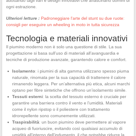
adottando tagli vari e design innovativi che affascinano uomini di
ogni estrazione.
Ulteriori letture :
Padroneggiare l'arte del stunt su due ruote:
consigli per eseguire un wheeling in moto in tutta sicurezza
Tecnologia e materiali innovativi
Il piumino moderno non è solo una questione di stile. La sua
progettazione si basa sull’uso di materiali all’avanguardia e
tecniche di produzione avanzate, garantendo calore e comfort.
Isolamento
: i piumini di alta gamma utilizzano spesso piuma
naturale, rinomata per la sua capacità di trattenere il calore
rimanendo leggera. Per un’alternativa più etica, alcuni marchi
optano per fibre sintetiche che offrono un’isolamento simile.
Tessuti esterni
: la scelta del tessuto esterno è cruciale per
garantire una barriera contro il vento e l’umidità. Materiali
come il nylon ripstop o il poliestere con trattamento
idrorepellente sono comunemente utilizzati.
Traspirabilità
: un buon piumino deve permettere al vapore
acqueo di fuoriuscire, evitando così qualsiasi accumulo di
umidità all’interno dell’indumento, il che potrebbe ridurre la