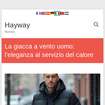
Hayway
Notizie
La giacca a vento uomo:
l’eleganza al servizio del calore