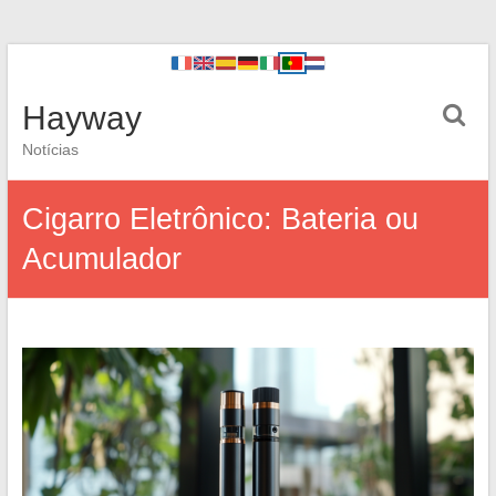
Hayway
Notícias
Cigarro Eletrônico: Bateria ou
Acumulador