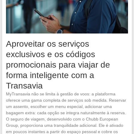
Aproveitar os serviços
exclusivos e os códigos
promocionais para viajar de
forma inteligente com a
Transavia
MyTransavia não se limita à gestão de voos: a plataforma
oferece uma gama completa de serviços sob medida. Reservar
um assento, escolher um menu especial, adicionar uma
bagagem extra: cada opção se integra naturalmente à reserva.
O seguro de viagem, desenvolvido com o Chubb European
Group, proporciona uma tranquilidade adicional. Ele é ativado
em poucos instantes a partir do espaço pessoal e cobre os