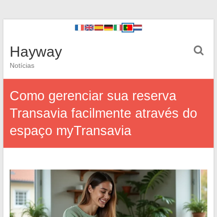
Hayway
Notícias
Como gerenciar sua reserva
Transavia facilmente através do
espaço myTransavia