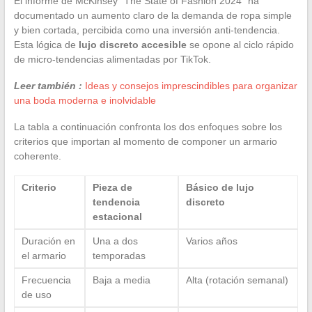
El informe de McKinsey “The State of Fashion 2024” ha
documentado un aumento claro de la demanda de ropa simple
y bien cortada, percibida como una inversión anti-tendencia.
Esta lógica de
lujo discreto accesible
se opone al ciclo rápido
de micro-tendencias alimentadas por TikTok.
Leer también :
Ideas y consejos imprescindibles para organizar
una boda moderna e inolvidable
La tabla a continuación confronta los dos enfoques sobre los
criterios que importan al momento de componer un armario
coherente.
Criterio
Pieza de
Básico de lujo
tendencia
discreto
estacional
Duración en
Una a dos
Varios años
el armario
temporadas
Frecuencia
Baja a media
Alta (rotación semanal)
de uso