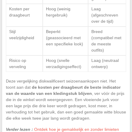
Kosten per
Hoog (weinig
Laag
draagbeurt
hergebruik)
(afgeschreven
over de tijd)
Stijl
Beperkt
Breed
veelzijdigheid
(geassocieerd met
(compatibel met
een specifieke look)
de meeste
outfits)
Risico op
Hoog (snelle
Laag (neutraal
verveling
verzadigingseffect)
ontwerp)
Deze vergelijking diskwalificeert seizoenaankopen niet. Het
toont aan dat
de kosten per draagbeurt de beste indicator
van de waarde van een kledingstuk blijven
, ver vóór de prijs
die in de winkel wordt weergegeven. Een vloeiende jurk voor
een lage prijs die drie keer wordt gedragen, kost meer, in
verhouding tot het gebruik, dan een goed gemaakte witte blouse
die elke week twee jaar lang wordt gedragen.
Verder lezen :
Ontdek hoe je gemakkelijk en zonder limieten