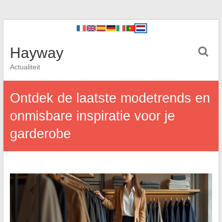
Hayway
Actualiteit
Ontdek de laatste modetrends en
onmisbare inspiratie voor je
garderobe