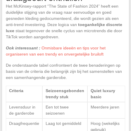
Het McKinsey-rapport “The State of Fashion 2024” heeft een
duidelijke stijging van de vraag naar eenvoudige en goed
gesneden kleding gedocumenteerd, die wordt gezien als een
anti-trend investering. Deze logica van
toegankelijke discrete
luxe
staat tegenover de snelle cyclus van microtrends die door
TikTok worden aangedreven.
Ook interessant :
Onmisbare ideeën en tips voor het
organiseren van een trendy en onvergetelijke bruiloft
De onderstaande tabel confronteert de twee benaderingen op
basis van de criteria die belangrijk zijn bij het samenstellen van
een samenhangende garderobe.
Criteria
Seizoensgebonden
Quiet luxury
trendy stuk
basic
Levensduur in
Een tot twee
Meerdere jaren
de garderobe
seizoenen
Draagfrequentie
Laag tot gemiddeld
Hoog (wekelijks
gebruik)