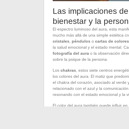
Las implicaciones de 
bienestar y la person
El espectro luminoso del aura, esta manif
mucho más allá de una simple estética cr
cristales
,
péndulos
o
cartas de colores
la salud emocional y el estado mental. C
fotografía del aura
o la observación dire
sobre la psique de la persona.
Los
chakras
, estos siete centros energé
los colores del aura. El matiz que predom
el chakra del corazón, asociado al verde y
relacionado con el azul y la comunicación.
resonando con el estado emocional y la vi
El color del aura también puede influir en
energías y vibraciones, desempeñando as
ejemplo, sugiere dinamismo y creatividad
una pasión brutas. Estos colores, en res