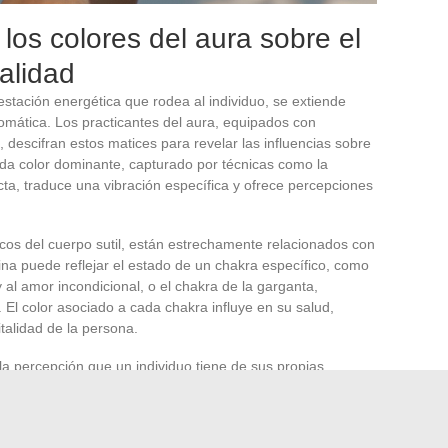
los colores del aura sobre el
alidad
estación energética que rodea al individuo, se extiende
omática. Los practicantes del aura, equipados con
, descifran estos matices para revelar las influencias sobre
ada color dominante, capturado por técnicas como la
cta, traduce una vibración específica y ofrece percepciones
ticos del cuerpo sutil, están estrechamente relacionados con
ina puede reflejar el estado de un chakra específico, como
 al amor incondicional, o el chakra de la garganta,
 El color asociado a cada chakra influye en su salud,
talidad de la persona.
 la percepción que un individuo tiene de sus propias
í un papel en su bienestar general. Un aura
naranja
, por
, mientras que un aura
roja
puede indicar una fuerza vital y
onancia con las emociones y la psique, pueden ayudar a