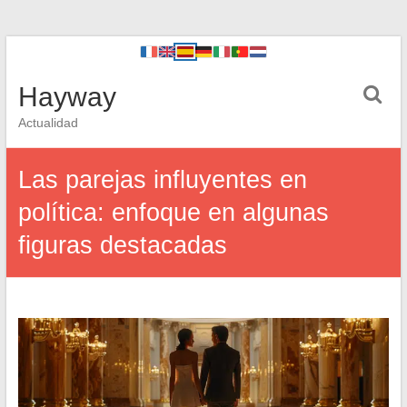
Hayway
Actualidad
Las parejas influyentes en
política: enfoque en algunas
figuras destacadas