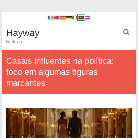
Hayway
Notícias
Casais influentes na política:
foco em algumas figuras
marcantes