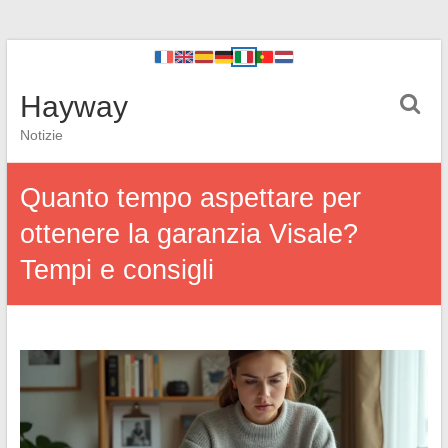
Hayway
Notizie
Quanto tempo aspettare per
ottenere la garanzia Visale?
Tempi e consigli