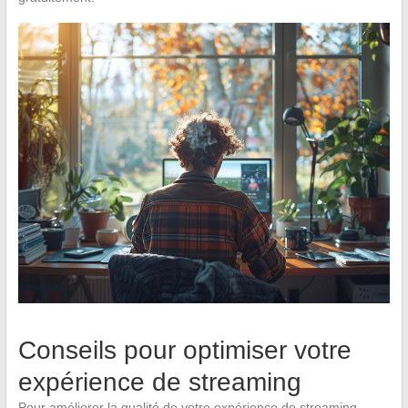
Conseils pour optimiser votre
expérience de streaming
Pour améliorer la qualité de votre expérience de streaming,