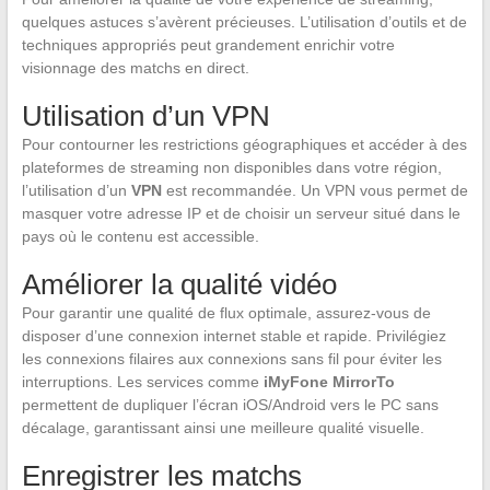
quelques astuces s’avèrent précieuses. L’utilisation d’outils et de
techniques appropriés peut grandement enrichir votre
visionnage des matchs en direct.
Utilisation d’un VPN
Pour contourner les restrictions géographiques et accéder à des
plateformes de streaming non disponibles dans votre région,
l’utilisation d’un
VPN
est recommandée. Un VPN vous permet de
masquer votre adresse IP et de choisir un serveur situé dans le
pays où le contenu est accessible.
Améliorer la qualité vidéo
Pour garantir une qualité de flux optimale, assurez-vous de
disposer d’une connexion internet stable et rapide. Privilégiez
les connexions filaires aux connexions sans fil pour éviter les
interruptions. Les services comme
iMyFone MirrorTo
permettent de dupliquer l’écran iOS/Android vers le PC sans
décalage, garantissant ainsi une meilleure qualité visuelle.
Enregistrer les matchs