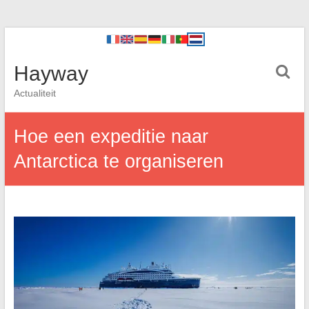
Hayway
Actualiteit
Hoe een expeditie naar
Antarctica te organiseren