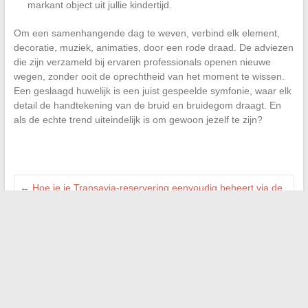
markant object uit jullie kindertijd.
Om een samenhangende dag te weven, verbind elk element,
decoratie, muziek, animaties, door een rode draad. De adviezen
die zijn verzameld bij ervaren professionals openen nieuwe
wegen, zonder ooit de oprechtheid van het moment te wissen.
Een geslaagd huwelijk is een juist gespeelde symfonie, waar elk
detail de handtekening van de bruid en bruidegom draagt. En
als de echte trend uiteindelijk is om gewoon jezelf te zijn?
←
Hoe je je Transavia-reservering eenvoudig beheert via de
myTransavia-ruimte
Verlenging van de Pinel huurverbintenis: belangrijke stappen
en tips voor investeerders
→
Zoeken