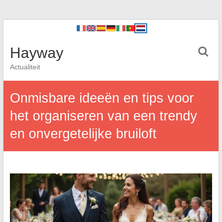
Hayway
Actualiteit
Onmisbare ideeën en tips voor
het organiseren van een trendy
en onvergetelijke bruiloft