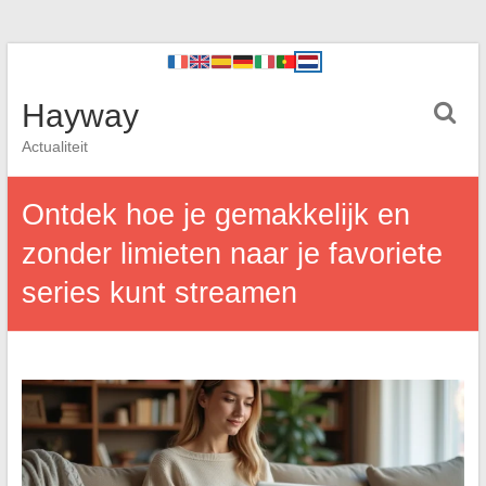
Hayway
Actualiteit
Ontdek hoe je gemakkelijk en
zonder limieten naar je favoriete
series kunt streamen