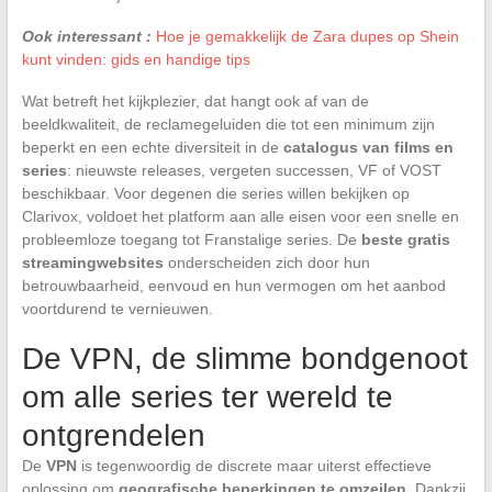
Ook interessant :
Hoe je gemakkelijk de Zara dupes op Shein
kunt vinden: gids en handige tips
Wat betreft het kijkplezier, dat hangt ook af van de
beeldkwaliteit, de reclamegeluiden die tot een minimum zijn
beperkt en een echte diversiteit in de
catalogus van films en
series
: nieuwste releases, vergeten successen, VF of VOST
beschikbaar. Voor degenen die series willen bekijken op
Clarivox, voldoet het platform aan alle eisen voor een snelle en
probleemloze toegang tot Franstalige series. De
beste gratis
streamingwebsites
onderscheiden zich door hun
betrouwbaarheid, eenvoud en hun vermogen om het aanbod
voortdurend te vernieuwen.
De VPN, de slimme bondgenoot
om alle series ter wereld te
ontgrendelen
De
VPN
is tegenwoordig de discrete maar uiterst effectieve
oplossing om
geografische beperkingen te omzeilen
. Dankzij