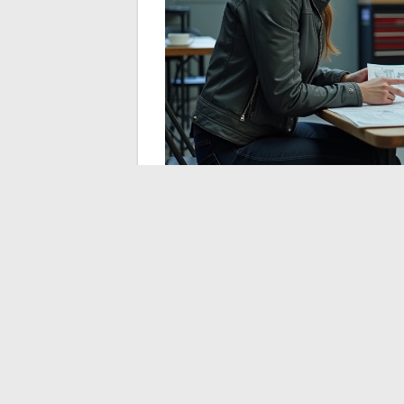
Conversion trike en f
usage qui oriente le
Les retours d’expérience publiés par les f
concerne majoritairement des motards exp
l’approche de la retraite. Ce profil d’utilis
La stabilité à l’arrêt et à basse vitesse dev
qui supprime la contrainte de maintenir plu