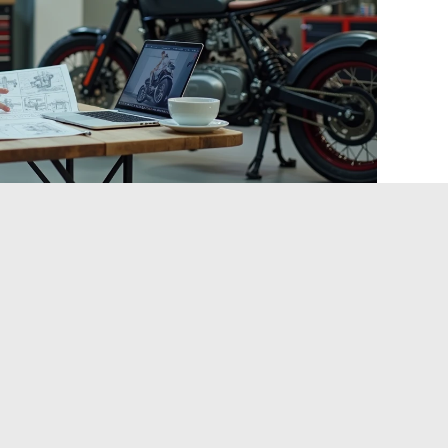
in de vie motocycliste : un
s choix techniques
abricants convergent sur un point : la conversion en trike
érimentés confrontés à une baisse de mobilité ou à
ateur modifie les priorités techniques.
ient le critère principal. Un trike ne tombe pas à l’arrêt, ce
sieurs centaines de kilos en équilibre. Les kits à