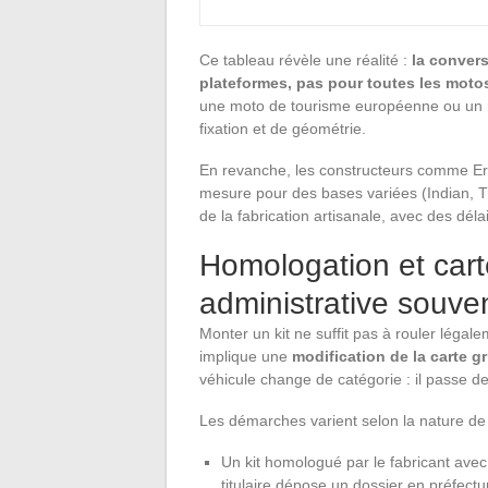
Ce tableau révèle une réalité :
la convers
plateformes, pas pour toutes les moto
une moto de tourisme européenne ou un r
fixation et de géométrie.
En revanche, les constructeurs comme Er
mesure pour des bases variées (Indian, Tr
de la fabrication artisanale, avec des dél
Homologation et carte
administrative souve
Monter un kit ne suffit pas à rouler légal
implique une
modification de la carte g
véhicule change de catégorie : il passe d
Les démarches varient selon la nature de 
Un kit homologué par le fabricant avec
titulaire dépose un dossier en préfectu