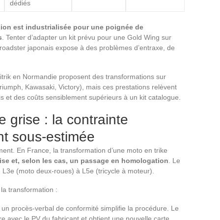
dédiés
ion est industrialisée pour une poignée de
s
. Tenter d’adapter un kit prévu pour une Gold Wing sur
oadster japonais expose à des problèmes d’entraxe, de
itrik en Normandie proposent des transformations sur
iumph, Kawasaki, Victory), mais ces prestations relèvent
ais et des coûts sensiblement supérieurs à un kit catalogue.
 grise : la contrainte
nt sous-estimée
ement. En France, la transformation d’une moto en trike
rise et, selon les cas, un passage en homologation
. Le
e L3e (moto deux-roues) à L5e (tricycle à moteur).
la transformation :
 un procès-verbal de conformité simplifie la procédure. Le
re avec le PV du fabricant et obtient une nouvelle carte