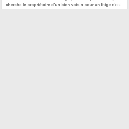
cherche le propriétaire d’un bien voisin pour un litige
n’est
pas dans la même situation qu’une entreprise qui constitue un
fichier commercial à partir d’adresses postales.
Les outils existent, mais chacun a ses conditions d’accès. Le
service de publicité foncière reste la voie la plus fiable pour un
propriétaire. Les annuaires couvrent les abonnés consentants.
Les listes électorales sont consultables en mairie. Au-delà de
ces sources, toute démarche doit être évaluée au regard du
RGPD avant d’être entreprise.
←
Pourquoi intégrer les céréales Special K à votre
alimentation : bienfaits et conseils nutritionnels
Zoom sur les principaux concurrents de Louis Vuitton dans
l’univers du luxe mondial
→
Recherche