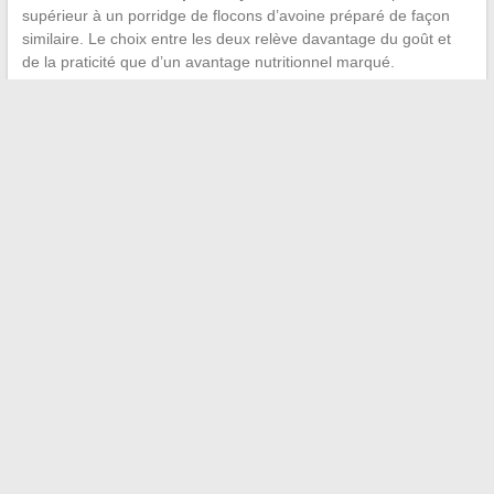
supérieur à un porridge de flocons d’avoine préparé de façon
similaire. Le choix entre les deux relève davantage du goût et
de la praticité que d’un avantage nutritionnel marqué.
Les céréales Special K restent un produit de qualité
intermédiaire dans le rayon des céréales du matin. Leur
principal atout réside dans leur
faible teneur en matières
grasses et leur goût accessible
, qui facilitent l’adoption d’un
petit-déjeuner structuré pour les personnes qui sauteraient le
repas autrement. Le Nutri-Score et les compositions détaillées
sur l’emballage sont aujourd’hui les meilleurs outils pour choisir
la référence la plus adaptée à ses objectifs.
←
Combien de temps attendre pour obtenir la garantie Visale
? Délais et astuces
Comment retrouver le nom d’une personne à partir de son
adresse facilement
→