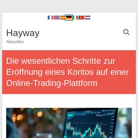
Hayway
Aktuelles
Die wesentlichen Schritte zur
Eröffnung eines Kontos auf einer
Online-Trading-Plattform