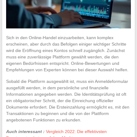
Sich in den Online-Handel einzuarbeiten, kann komplex
erscheinen, aber durch das Befolgen einiger wichtiger Schritte
wird die Eröffnung eines Kontos schnell zugänglich. Zunächst
muss eine zuverlässige Plattform gewählt werden, die den
eigenen Bedürfnissen entspricht. Online-Bewertungen und
Empfehlungen von Experten können bei dieser Auswahl helfen.
Sobald die Plattform ausgewählt ist, muss ein Anmeldeformular
ausgefüllt werden, in dem persönliche und finanzielle
Informationen angegeben werden. Die Identitätsprüfung ist oft
ein obligatorischer Schritt, der die Einreichung offizieller
Dokumente erfordert. Die Ersteinzahlung ermöglicht es, mit den
Transaktionen zu beginnen und die von der Plattform
angebotenen Funktionen zu erkunden.
Auch interessant :
Vergleich 2022: Die effektivsten