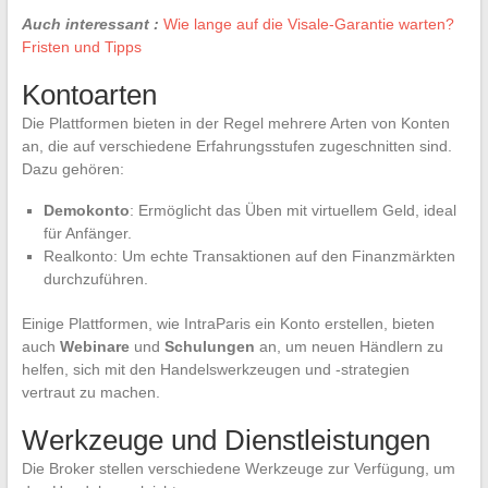
Auch interessant :
Wie lange auf die Visale-Garantie warten?
Fristen und Tipps
Kontoarten
Die Plattformen bieten in der Regel mehrere Arten von Konten
an, die auf verschiedene Erfahrungsstufen zugeschnitten sind.
Dazu gehören:
Demokonto
: Ermöglicht das Üben mit virtuellem Geld, ideal
für Anfänger.
Realkonto: Um echte Transaktionen auf den Finanzmärkten
durchzuführen.
Einige Plattformen, wie IntraParis ein Konto erstellen, bieten
auch
Webinare
und
Schulungen
an, um neuen Händlern zu
helfen, sich mit den Handelswerkzeugen und -strategien
vertraut zu machen.
Werkzeuge und Dienstleistungen
Die Broker stellen verschiedene Werkzeuge zur Verfügung, um