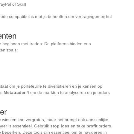
ayPal of Skrill
ode compatibel is met je behoeften om vertragingen bij het
enten
 je beginnen met traden. De platforms bieden een
ten zoals:
staat om je portefeuille te diversifiëren en je kansen op
ls
Metatrader 4
om de markten te analyseren en je orders
er
e winsten kan vergroten, maar het brengt ook aanzienlijke
eheer is essentieel. Gebruik
stop loss
en
take profit
orders
te beperken. Deze tools zijn essentieel om te navigeren in