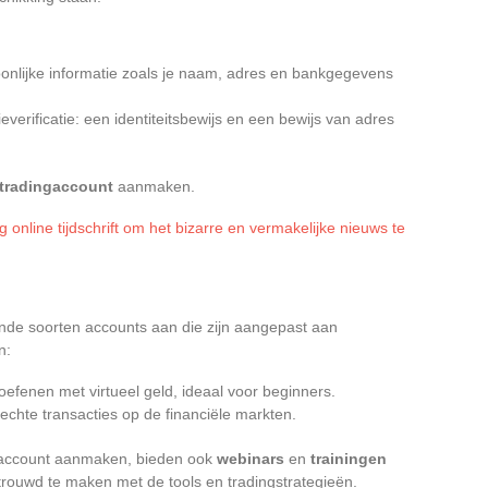
rsoonlijke informatie zoals je naam, adres en bankgegevens
everificatie: een identiteitsbewijs en een bewijs van adres
tradingaccount
aanmaken.
 online tijdschrift om het bizarre en vermakelijke nieuws te
nde soorten accounts aan die zijn aangepast aan
n:
e oefenen met virtueel geld, ideaal voor beginners.
echte transacties op de financiële markten.
n account aanmaken, bieden ook
webinars
en
trainingen
trouwd te maken met de tools en tradingstrategieën.