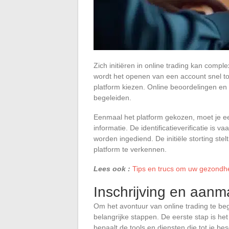
Zich initiëren in online trading kan compl
wordt het openen van een account snel to
platform kiezen. Online beoordelingen en
begeleiden.
Eenmaal het platform gekozen, moet je een 
informatie. De identificatieverificatie is 
worden ingediend. De initiële storting stel
platform te verkennen.
Lees ook :
Tips en trucs om uw gezondhei
Inschrijving en aan
Om het avontuur van online trading te be
belangrijke stappen. De eerste stap is he
bepaalt de tools en diensten die tot je be