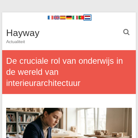
Hayway
Actualiteit
De cruciale rol van onderwijs in
de wereld van
interieurarchitectuur